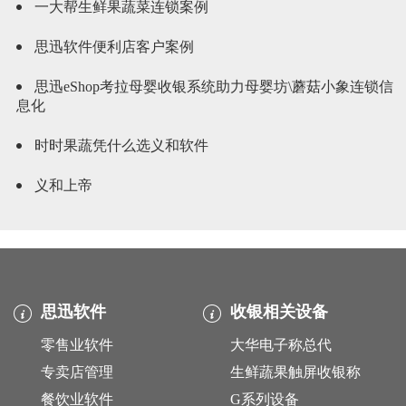
一大帮生鲜果蔬菜连锁案例
思迅软件便利店客户案例
思迅eShop考拉母婴收银系统助力母婴坊\蘑菇小象连锁信
息化
时时果蔬凭什么选义和软件
义和上帝
思迅软件
收银相关设备
零售业软件
大华电子称总代
专卖店管理
生鲜蔬果触屏收银称
餐饮业软件
G系列设备