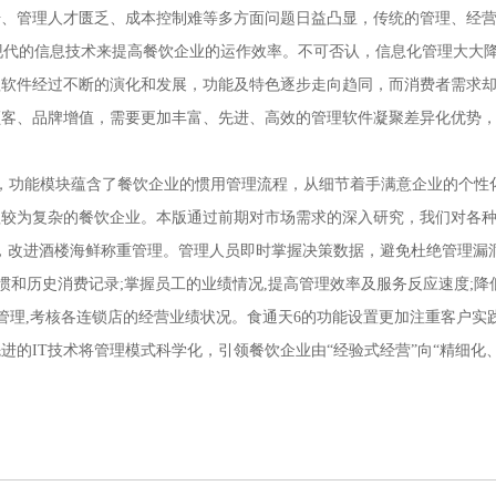
升、管理人才匮乏、成本控制难等多方面问题日益凸显，传统的管理、经
代的信息技术来提高餐饮企业的运作效率。不可否认，信息化管理大大
理软件经过不断的演化和发展，功能及特色逐步走向趋同，而消费者需求
顾客、品牌增值，需要更加丰富、先进、高效的管理软件凝聚差异化优势
功能模块蕴含了餐饮企业的惯用管理流程，从细节着手满意企业的个性
理较为复杂的餐饮企业。本版通过前期对市场需求的深入研究，我们对各
，改进酒楼海鲜称重管理。管理人员即时掌握决策数据，避免杜绝管理漏
惯和历史消费记录;掌握员工的业绩情况,提高管理效率及服务反应速度;降
管理,考核各连锁店的经营业绩状况。食通天6的功能设置更加注重客户实
的IT技术将管理模式科学化，引领餐饮企业由“经验式经营”向“精细化