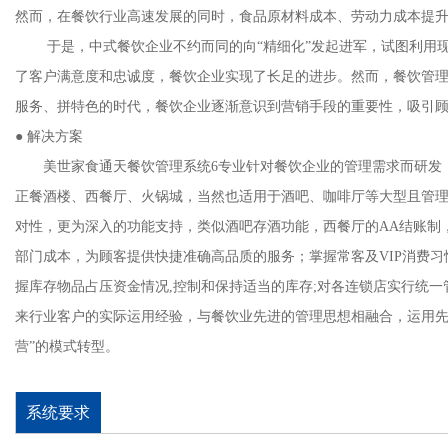
然而，在餐饮行业高速发展的同时，食品原材料成本、劳动力成本提
于是，中式餐饮企业不约而同的向“精细化”发起进军，试图利用现
了客户满意度和忠诚度，餐饮企业实现了长足的进步。然而，餐饮管
服务、拼特色的时代，餐饮企业逐渐意识到营销手段的重要性，吸引
● 解决方案
美世家食通天餐饮管理系统6专业针对餐饮企业的管理需求而研发，
正餐酒楼、西餐厅、火锅城，当然也适用于酒吧、咖啡厅等大型且管
对性，更为深入的功能支持，类似酒吧存酒功能，西餐厅的AA结账制
部门成本，为顾客提供快捷准确高品质的服务；掌握常客及VIP消费习
握库存物品占压资金情况,控制和保持适当的库存;对各连锁店实行统一
来行业客户的实际运用经验，与餐饮业先进的管理思想相融合，运用先进
营”的模式转型。
系统要求