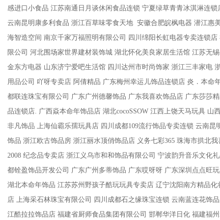
感进口小食品 江苏南通日月谈休闲食品连锁 宁夏绿草青青冰淇淋连锁
云南昆明康多利食品 浙江百草味零食天地 安徽合肥皖枫电器 潜江惠美
海智造空间 南京千家万福照明有限公司 四川绵阳长虹电器专卖连锁店
限公司 河北围场家世界建材装饰城 湖北怀化美良家居生活馆 江苏无锡
金东方电器 山东济宁爱吧生活馆 四川达州市时尚饰家 浙江三丰家电 
用品公司 吖呀专卖店 阿倩精品 广东梅州幸运儿饰品连锁店 炎．本命
都联连珠宝有限公司 广东广州德馨饰品 广东我喜欢饰品店 广东莎莎精
品连锁店. 广西焱本命年饰品店 湖北cocoSSOW 江西上饶天马玩具 
非凡饰品 上海仙霸乐孺玩具店 四川成都109流行饰品专卖连锁 云南昆
饰品 浙江欧古饰品房 浙江丽水顶俏饰品店 义务七彩365 珠海市拱北我
2008 纪念品专卖店 浙江义乌市和和饰品有限公司 宁波韵升音乐文化
都铨盈饰品开发公司 广东广州多蒂饰品 广东哎呀呀 广东深圳点点旺玩
湖北本命年饰品 江苏苏州野孩子酷玩玩具专卖店 辽宁沈阳南方精品化
店 上海采石林珠宝有限公司 四川成都石之缘珠宝连锁 云南蓝连花饰品
江酷拉拉饰品店 福建省厨师食品集团有限公司 邯郸华洋日化 福建福