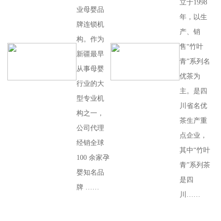
立于1998
业母婴品
年，以生
牌连锁机
产、销
构。作为
售“竹叶
新疆最早
青”系列名
从事母婴
优茶为
行业的大
主。是四
型专业机
川省名优
构之一，
茶生产重
公司代理
点企业，
经销全球
其中“竹叶
100 余家孕
青”系列茶
婴知名品
是四
牌 ……
川……