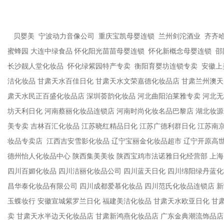
贝婴美 宁波动力音像公司 重庆宝凯母婴连锁 兰州剑沱酒业 齐齐哈
蜜蜂园 大连中绿食品 怀化阳光苗苗母婴连锁 怀化新概念母婴连锁 
长沙靓人堂化妆品 怀化绿紫园特产专卖 衡阳育婴坊连锁专卖 安徽上
洁化妆品 甘肃天水百佳日化 甘肃天水文荣嘉德化妆品店 甘肃兰州澳天
肃天水民正百盛化妆品店 深圳荟韵化妆品 河北曲阳泊莱雅专卖 河北无
坊天利日化 河南蔡丽化妆品连锁店 河南时尚化妆名品巴黎店 湖北妆源
美专卖 吉林百汇化妆品 江苏晓红精品日化 江苏广德利群日化 江苏南
妆品专卖店 江西吉安雪影化妆品 辽宁宝丽金化妆品超市 辽宁开原高
德州怡人化妆品中心 陕西集美美妆 陕西宝鸡市法诺雅日化经营部 上
四川百媚化妆品 四川洁丽化妆品公司 四川蓝天日化 四川绵阳绿丹蓝化
昌华泰化妆品有限公司 四川成都爱慕化妆品 四川范氏化妆品连锁店 新
玉蝶妆行 安徽宣城紫罗兰日化 福建美洁化妆品 甘肃天水欧亚日化 甘
卖 甘肃天水半边天化妆品店 甘肃新鸿燕化妆品店 广东金典潮流饰品店