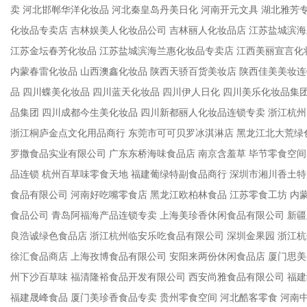
卖 河北邯郸华洋化妆品 河北秦皇岛丹美日化 河南开元文具 湖北雅芳
化妆品专卖店 吉林娱美人化妆品公司 吉林丽人化妆品店 江苏盐城滨
江苏金坛春芳化妆品 江苏盐城滨海兰惠化妆品专卖店 江西美丽宣言化
内蒙春雷化妆品 山西澳鑫化妆品 陕西天骄百货美妆店 陕西佳美美妆连
品 四川蝶美化妆品 四川蓝天化妆品 四川伊人日化 四川美乐化妆品集
品集团 四川成都今生美化妆品 四川新都丽人化妆品连锁专卖 浙江杭
浙江桐庐金点文化用品商行 东莞市可可贝罗冰淇淋店 黑龙江北大荒绿
罗撒食品实业有限公司 广东东桥海味食品店 南京含羞草 毕节零食空间
品连锁 杭州百草味零食天地 福建葡绿特副食品商行 深圳市湘川香土特
食品有限公司 河南好吃嘴零食店 黑龙江欧柏林食品 江苏零食工坊 内
食品公司 青岛阿福海产品连锁专卖 上海美珍香休闲食品有限公司 新疆
良浩诚绿色食品店 浙江杭州临安乐吃食品有限公司 深圳金果园 浙江
徐汇食品商店 上海孜博食品有限公司 安阳来两份休闲食品店 厦门思美
州下沙百草味 福清隆裕食品开发有限公司 西安尚雅食品有限公司 福
福建晟峰食品 厦门美珍香食品专卖 贵州零食空间 河北酷客零食 河南