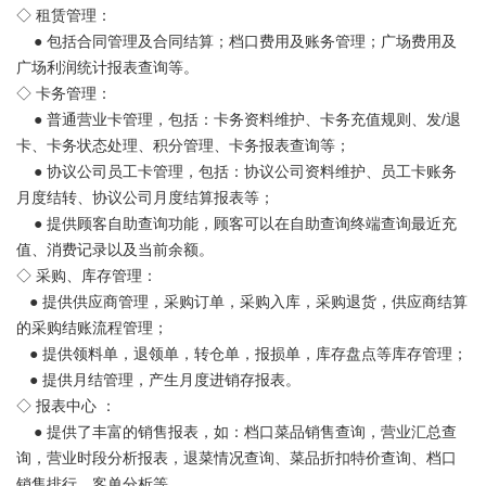
◇ 租赁管理：
●
包括合同管理及合同结算；档口费用及账务管理；广场费用及
广场利润统计报表查询等。
◇ 卡务管理：
●
普通营业卡管理，包括：卡务资料维护、卡务充值规则、发/退
卡、卡务状态处理、积分管理、卡务报表查询等；
●
协议公司员工卡管理，包括：协议公司资料维护、员工卡账务
月度结转、协议公司月度结算报表等；
●
提供顾客自助查询功能，顾客可以在自助查询终端查询最近充
值、消费记录以及当前余额。
◇ 采购、库存管理：
●
提供供应商管理，采购订单，采购入库，采购退货，供应商结算
的采购结账流程管理；
●
提供领料单，退领单，转仓单，报损单，库存盘点等库存管理；
●
提供月结管理，产生月度进销存报表。
◇ 报表中心 ：
●
提供了丰富的销售报表，如：档口菜品销售查询，营业汇总查
询，营业时段分析报表，退菜情况查询、菜品折扣特价查询、档口
销售排行、客单分析等。