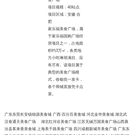
项目规模：40站点
项目区域：安徽·合
肥
家乐福美食广场，属
于家乐福国购广场经
营项目之一，占地面
积约3万㎡，各类地
方小吃琳琅满目、应
有尽有。该项目属于
典型的美食广场模
式，收银统一发卡，
各个商铺直接凭卡点
菜。
广东东莞长安镇锦源美食城 广西-百分百美食城 河北金华美食城 湖北武
汉食通天美食广场 湖北红河谷美食广场 江苏无锡万国美食广场山西襄
汾县客来香美食城 上海美干路美食广场 四川成都新城市美食广场 广东东