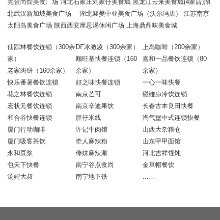
莞金尚煌美食广场 河北石家庄刘家仔美食城 黑龙江云来美食城(4家店)湖
北武汉新加坡美食广场 湖北襄樊中亚美食广场（沃尔玛店） 江苏南京
太阳岛美食广场 陕西西安摩思渴休闲广场 上海鼎鼎味美食城
仙踪林餐饮连锁（300余
DF冰激凌（300余家）
上岛咖啡（200余家）
家）
顺旺基快餐连锁（160
嘉和一品餐饮连锁（80
老家肉饼（160余家）
余家）
余家）
快乐番薯餐饮连锁
好之味快餐连锁
一心一味快餐
花之林餐饮连锁
南京芒可
碰碰凉冷饮连锁
宏状元餐饮连锁
南京辛迪果饮
长春古本良田快餐
和合谷快餐连锁
胖仔米线
淘气堡中式连锁快餐
厦门行动咖啡
许记牛肉馆
山西大杂粮仓
厦门吸客茶饮
牵人麻辣粉
山东甲甲面馆
永和豆浆
傣妹麻辣涮
河北吉祥馄饨
包天下快餐
南宁谷点食尚
金草帽餐饮
汤姆大叔
南宁地下铁
……