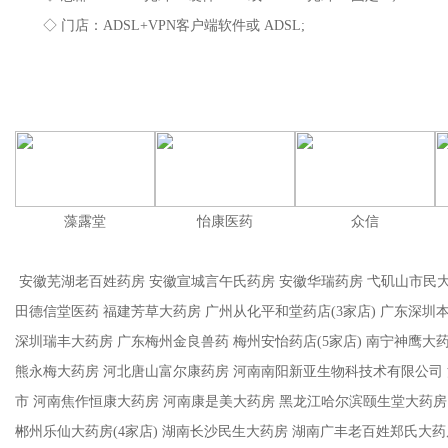
◇ 门店：ADSL+VPN客户端软件或 ADSL;
藻露堂
怡康医药
众信
安徽芜湖老百姓药房 安徽宣城言午氏药房 安徽华瑞药房 弋矶山市民大药
田德信堂医药 福建芳草大药房 广州从化平和堂药店(3家店) 广东深圳
深圳瑞丰大药房 广东梅州金良兽药 梅州安怡药店(5家店) 南宁神鹰大药
熊永梅大药房 河北唐山富尔康药房 河南南阳新亚生物科技术有限公司
市 河南焦作恒康大药房 河南康是美大药房 黑龙江哈尔滨颐生堂大药房
郴州乐仙大药房(4家店) 湖南长沙民生大药房 湖南广丰老百姓郑氏大