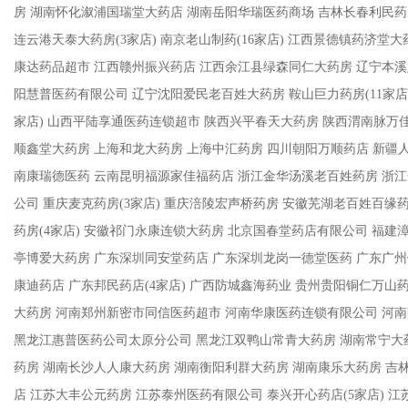
房 湖南怀化溆浦国瑞堂大药店 湖南岳阳华瑞医药商场 吉林长春利民药
连云港天泰大药房(3家店) 南京老山制药(16家店) 江西景德镇药济堂
康达药品超市 江西赣州振兴药店 江西余江县绿森同仁大药房 辽宁本
阳慧普医药有限公司 辽宁沈阳爱民老百姓大药房 鞍山巨力药房(11家店)
家店) 山西平陆享通医药连锁超市 陕西兴平春天大药房 陕西渭南脉万
顺鑫堂大药房 上海和龙大药房 上海中汇药房 四川朝阳万顺药店 新疆人安
南康瑞德医药 云南昆明福源家佳福药店 浙江金华汤溪老百姓药房 浙
公司 重庆麦克药房(3家店) 重庆涪陵宏声桥药房 安徽芜湖老百姓百缘
药房(4家店) 安徽祁门永康连锁大药房 北京国春堂药店有限公司 福建
亭博爱大药房 广东深圳同安堂药店 广东深圳龙岗一德堂医药 广东广州
康迪药店 广东邦民药店(4家店) 广西防城鑫海药业 贵州贵阳铜仁万山
大药房 河南郑州新密市同信医药超市 河南华康医药连锁有限公司 河
黑龙江惠普医药公司太原分公司 黑龙江双鸭山常青大药房 湖南常宁大
药房 湖南长沙人人康大药房 湖南衡阳利群大药房 湖南康乐大药房 吉
店 江苏大丰公元药房 江苏泰州医药有限公司 泰兴开心药店(5家店) 江