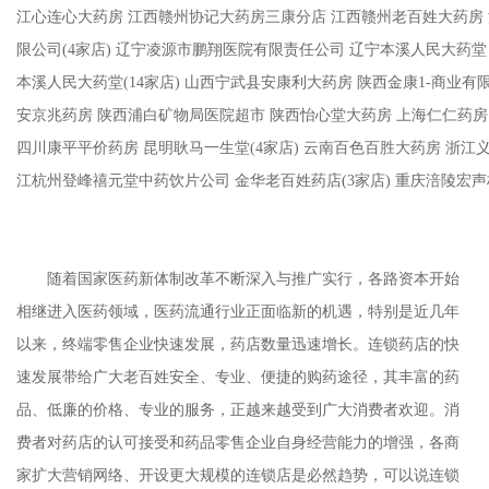
江心连心大药房 江西赣州协记大药房三康分店 江西赣州老百姓大药房
限公司(4家店) 辽宁凌源市鹏翔医院有限责任公司 辽宁本溪人民大药堂
本溪人民大药堂(14家店) 山西宁武县安康利大药房 陕西金康1-商业有限
安京兆药房 陕西浦白矿物局医院超市 陕西怡心堂大药房 上海仁仁药房
四川康平平价药房 昆明耿马一生堂(4家店) 云南百色百胜大药房 浙江
江杭州登峰禧元堂中药饮片公司 金华老百姓药店(3家店) 重庆涪陵宏
随着国家医药新体制改革不断深入与推广实行，各路资本开始
相继进入医药领域，医药流通行业正面临新的机遇，特别是近几年
以来，终端零售企业快速发展，药店数量迅速增长。连锁药店的快
速发展带给广大老百姓安全、专业、便捷的购药途径，其丰富的药
品、低廉的价格、专业的服务，正越来越受到广大消费者欢迎。消
费者对药店的认可接受和药品零售企业自身经营能力的增强，各商
家扩大营销网络、开设更大规模的连锁店是必然趋势，可以说连锁