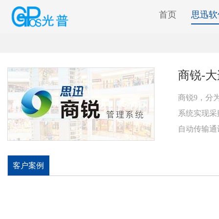
首页
思迅软
商锐-
商锐9，分
系统实现采
自动传输通
客户案例