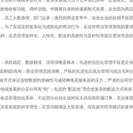
理的小规模单店经营，逐渐发展成为当下竞争激烈具有一定规模化、连
高效地收银功能、调价功能。伴随着自身的快速膨胀式发展，企业因为商
态，员工人数激增，部门众多；激烈的商业竞争中，迫使企业的促销手段
见，为了实现这些复杂化与成熟化的商业行为，企业对商业管理系统的要
规则，会员管理多样化、人性化、配送的高效性与及时性等提出更加苛杂
系统稳定、数据精准、流程清晰是根本；先进的信息化管理手段是企业
思迅商锐9具有：商业管理思路清晰，严格的先进先出批次管理与批次毛利
传输方式保证连锁数据的准确性与减轻网络及服务器的压力；严谨的合同
地域发展的分店分而有“锁”；先进的“配送池”理念使复杂的配送方式有
成各店所需的出库单，不足部分自动生成对应主供应商所属订单，充分体
中决策有据的科学理念；百货功能满足大型卖场、综合超市经营模式的多