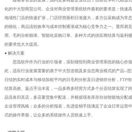
随着零售业的发展，国内众多商超企业经历了自由竞争时代粗放式管
化的中大型商贸公司。企业对商业管理系统软件最初的要求是：快速
地域性门店的快速扩张，门店经营面积日渐庞大，多方位采购成为常
的细化，商品流转效率与成本控制逐渐成为核心竞争力之一。显而易
用、毛利分析精准、智能化采购订单、多种方式的供应商结算与返利
的要求也大大提高。
● 解决方案
思迅软件作为行业的引领者，深刻领悟到商业管理系统的核心价值：
此，适应行业发展需要的基于中大型连锁及多业态商业模式的产品--
日结的实时成本与移动加权平均的日毛利分析及日进销存分析，FTP
结算高效、返点手法丰富，一品多商多经营方式多个分店结算实现了跨
品流各归其店，多店要货集中配送，并根据现有库存自动智能地分配
企业管理风格；众多的分析报表，先进促销手段满足了企业日常运营
式的操作界面，让众多的系统操作人员快速上手。