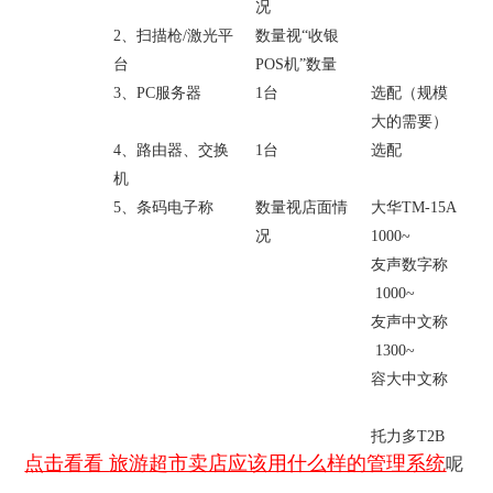
况
2
、扫描枪
/
激光平
数量视“收银
台
POS
机”数量
3
、
PC
服务器
1
台
选配（规模
大的需要）
4
、路由器
、交换
1
台
选配
机
5
、条码电子称
数量视店面情
大华TM-15A
况
1000~
友声数字称
1000~
友声中文称
1300~
容大中文称
托力多
T2B
点击看看
旅游超市卖店应该用什么样的管理系统
呢