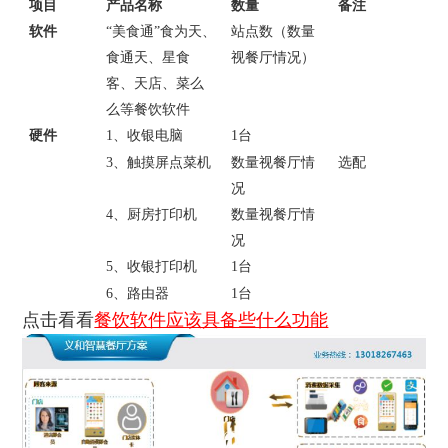
项目
产品名称
数量
备注
软件
“美食通”
食为天、
站点数（数量
食通天、星食
视餐厅情况）
客、天店、菜么
么等餐饮软件
硬件
1
、收银电脑
1
台
3
、触摸屏点菜机
数量视餐厅情
选配
况
4
、厨房打印机
数量视餐厅情
况
5
、收银打印机
1
台
6
、路由器
1
台
点击看看
餐饮软件应该具备些什么功能