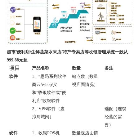
超市
/
便利店
/生鲜蔬菜水果店
/特产
专卖店等收银管理系统一般从
999.88元起
项目
产品名称
数量
备注
软件
1
、“
思迅系列软件
站点数（数量
商云
/
eshop/
义
视店面情况）
和
”收银软件或“便
利店”收银软件
2
、
VPN
软件（虚
选配（连锁
拟局域网）
经营的需
要）
硬件
1
、收银
POS
机
数量视店面情