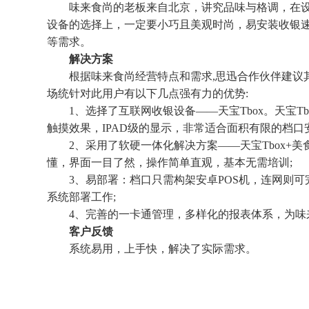
味来食尚的老板来自北京，讲究品味与格调，在设
设备的选择上，一定要小巧且美观时尚，易安装收银
等需求。
解决方案
根据味来食尚经营特点和需求,思迅合作伙伴建议其
场统针对此用户有以下几点强有力的优势:
1、选择了互联网收银设备——天宝Tbox。天宝T
触摸效果，IPAD级的显示，非常适合面积有限的档口
2、采用了软硬一体化解决方案——天宝Tbox+美食广场f
懂，界面一目了然，操作简单直观，基本无需培训;
3、易部署：档口只需构架安卓POS机，连网则可
系统部署工作;
4、完善的一卡通管理，多样化的报表体系，为味
客户反馈
系统易用，上手快，解决了实际需求。