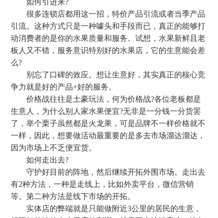
如何引进来?
很多连锁店都用这一招，特价产品引流或者当季产品
引流。这种方式只是一种噱头和手段而已，真正的能够打
动消费者的是你的水果质量和服务。试想，水果新鲜且老
板人又不错，服务意识特别好的水果店，它的生意能会差
么?
别忘了口碑的效应。想让生意好，其实真正的核心竞
争力就是好的产品+好的服务。
价格战往往是土豪玩法，何为价格战?各位老板都是
生意人，为什么别人家水果便宜?无非是一分钱一分货罢
了，举个栗子虽然都是火龙果，可是品牌不一样价格就不
一样，因此，想要做活动最重要的是多去市场溜达溜达，
因为市场上不乏便宜货。
如何走出去?
守护好目前的阵地，然后继续开拓外围市场。走出去
有2种方法，一种是走线上，比如外卖平台，微信营销
等。第二种方法是线下市场的开拓。
实体店的弊端就是只能做附近3公里的居民的生意，