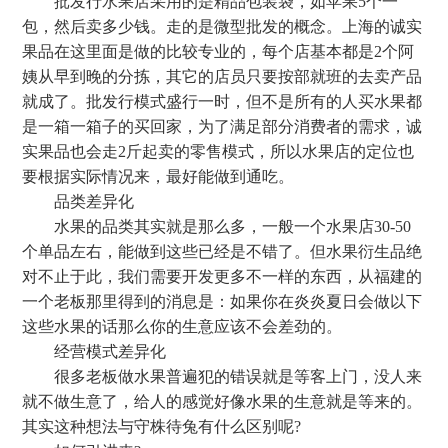
批发行水果店采用的是精品包装袋，如苹果5个一
包，然后卖多少钱。走的是微型批发的概念。上海的诚实
果品在这里面是做的比较专业的，每个店基本都是2个阿
姨从早到晚的分拣，其它的店员只要按部就班的去卖产品
就成了。批发行模式盛行一时，但不是所有的人买水果都
是一箱一箱子的买回家，为了满足部分消费者的需求，诚
实果品也会走2斤起卖的零售模式，所以水果店的定位也
要根据实际情况来，最好能做到通吃。
品类差异化
水果的品类其实就是那么多，一般一个水果店30-50
个单品左右，能做到这些已经是不错了。但水果衍生品绝
对不止于此，我们需要开发更多不一样的东西，从福建的
一个老板那里得到的消息是：如果你在炎炎夏日会做以下
这些水果的话那么你的生意应该不会差劲的。
经营模式差异化
很多老板做水果普遍犯的错误就是等客上门，没人来
就不做生意了，给人的感觉好像水果的生意就是等来的。
其实这种想法与守株待兔有什么区别呢?