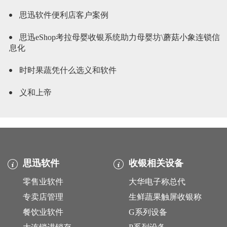
思迅软件便利店客户案例
思迅eShop考拉母婴收银系统助力母婴坊\蘑菇小象连锁信
息化
时时果蔬凭什么选义和软件
义和上帝
思迅软件
收银相关设备
零售业软件
大华电子称总代
专卖店管理
生鲜蔬果触屏收银称
餐饮业软件
G系列设备