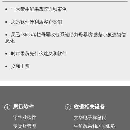
一大帮生鲜果蔬菜连锁案例
思迅软件便利店客户案例
思迅eShop考拉母婴收银系统助力母婴坊\蘑菇小象连锁信
息化
时时果蔬凭什么选义和软件
义和上帝
思迅软件
收银相关设备
零售业软件
大华电子称总代
专卖店管理
生鲜蔬果触屏收银称