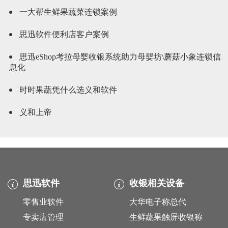
一大帮生鲜果蔬菜连锁案例
思迅软件便利店客户案例
思迅eShop考拉母婴收银系统助力母婴坊\蘑菇小象连锁信
息化
时时果蔬凭什么选义和软件
义和上帝
思迅软件
收银相关设备
零售业软件
大华电子称总代
专卖店管理
生鲜蔬果触屏收银称