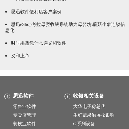
思迅软件便利店客户案例
思迅eShop考拉母婴收银系统助力母婴坊\蘑菇小象连锁信
息化
时时果蔬凭什么选义和软件
义和上帝
思迅软件
收银相关设备
零售业软件
大华电子称总代
专卖店管理
生鲜蔬果触屏收银称
餐饮业软件
G系列设备