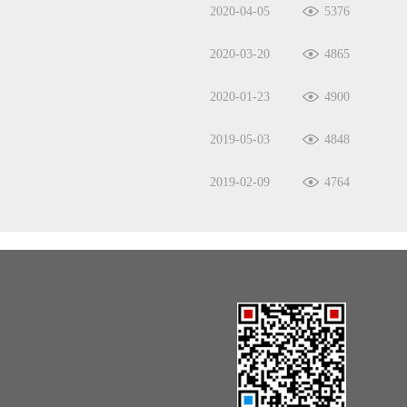
2020-04-05
5376
2020-03-20
4865
2020-01-23
4900
2019-05-03
4848
2019-02-09
4764