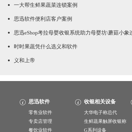
一大帮生鲜果蔬菜连锁案例
思迅软件便利店客户案例
思迅eShop考拉母婴收银系统助力母婴坊\蘑菇小
时时果蔬凭什么选义和软件
义和上帝
思迅软件
收银相关设备
零售业软件
大华电子称总代
专卖店管理
生鲜蔬果触屏收银称
餐饮业软件
G系列设备