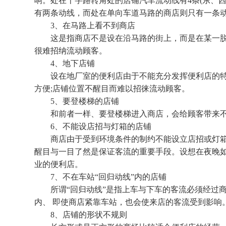
响。处在十字路转角处的店铺汽车流动线有4条(东、西
有两条动线，而处在单向车道马路的商店则只有一条
3、在马路上看不到商店
这是指商店不是设在沿马路的街上，而是在某一脱离
很难招纳流动顾客。
4、地下店铺
设在地厂室的便利店由于不能充分发挥便利店的特
方便;店铺位置不醒目而难以招徕流动顾客。
5、要登楼梯的店铺
和前者一样、要登楼梯进入商店，会给顾客带来不
6、不能设店招与灯箱的店铺
商店由于受到环境条件的制约不能设立店招或灯箱
醒目与一目了然是保证客流的重要手段。设想在夜晚如
业的便利店。
7、不在车站“回归动线”内的店铺
所谓“回归动线”是指上车与下车的客流必须经过商
内、 即使商店紧靠车站，也会使来店的客流受到影响
8、店铺的形状不规则