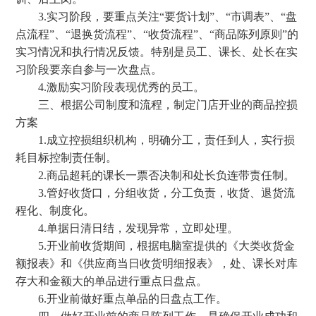
3.实习阶段，要重点关注“要货计划”、“市调表”、“盘
点流程”、“退换货流程”、“收货流程”、“商品陈列原则”的
实习情况和执行情况反馈。特别是员工、课长、处长在实
习阶段要亲自参与一次盘点。
4.激励实习阶段表现优秀的员工。
三、根据公司制度和流程，制定门店开业的商品控损
方案
1.成立控损组织机构，明确分工，责任到人，实行损
耗目标控制责任制。
2.商品超耗的课长一票否决制和处长负连带责任制。
3.管好收货口，分组收货，分工负责，收货、退货流
程化、制度化。
4.单据日清日结，发现异常，立即处理。
5.开业前收货期间，根据电脑室提供的《大类收货金
额报表》和《供应商当日收货明细报表》，处、课长对库
存大和金额大的单品进行重点日盘点。
6.开业前做好重点单品的日盘点工作。