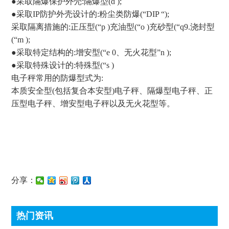
●采取隔爆保护外壳:隔爆型(d );
●采取IP防护外壳设计的:粉尘类防爆(“DIP “);
采取隔离措施的:正压型(“p )充油型(“o )充砂型(“q9.浇封型
(“m );
●采取特定结构的:增安型(“e 0、无火花型”n );
●采取特殊设计的:特殊型(“s )
电子秤常用的防爆型式为:
本质安全型(包括复合本安型)电子秤、隔爆型电子秤、正
压型电子秤、增安型电子秤以及无火花型等。
分享：
热门资讯
顶尖条码秤常见故障处理方法有哪些?