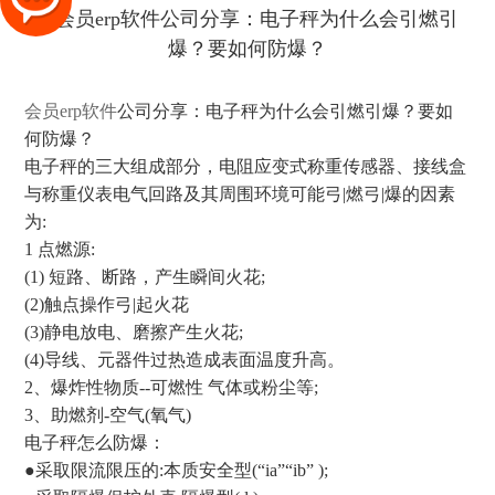
会员erp软件
公司分享：电子秤为什么会引燃引爆？要如
何防爆？
电子秤的三大组成部分，电阻应变式称重传感器、接线盒
与称重仪表电气回路及其周围环境可能弓|燃弓|爆的因素
为:
1 点燃源:
(1) 短路、断路，产生瞬间火花;
(2)触点操作弓|起火花
(3)静电放电、磨擦产生火花;
(4)导线、元器件过热造成表面温度升高。
2、爆炸性物质--可燃性 气体或粉尘等;
3、助燃剂-空气(氧气)
电子秤怎么防爆：
●采取限流限压的:本质安全型(“ia”“ib” );