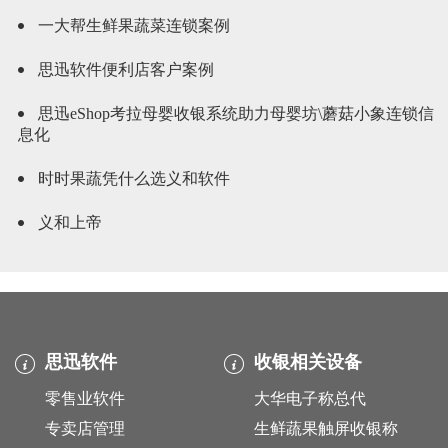
一大帮生鲜果蔬菜连锁案例
思迅软件便利店客户案例
思迅eShop考拉母婴收银系统助力母婴坊\蘑菇小象连锁信
息化
时时果蔬凭什么选义和软件
义和上帝
思迅软件
收银相关设备
零售业软件
大华电子称总代
专卖店管理
生鲜蔬果触屏收银称