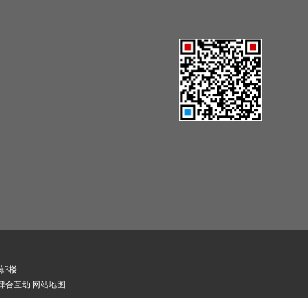
栋3楼
肆合互动
网站地图