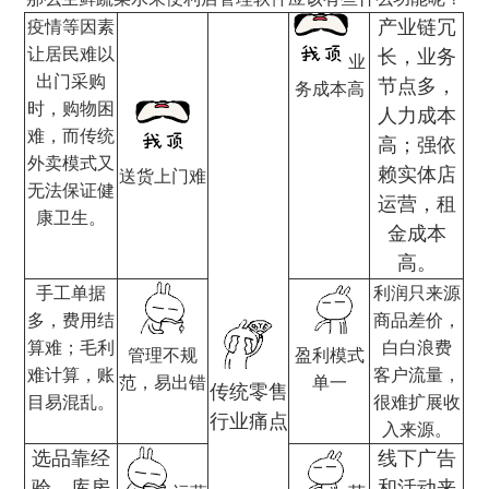
产业链冗
疫情等因素
让居民难以
长，业务
业
出门采购
节点多，
务成本高
时，购物困
人力成本
难，而传统
高；强依
外卖模式又
赖实体店
送货上门难
无法保证健
运营，租
康卫生。
金成本
高。
手工单据
利润只来源
多，费用结
商品差价，
算难；毛利
白白浪费
管理不规
盈利模式
难计算，账
客户流量，
范，易出错
单一
传统零售
目易混乱。
很难扩展收
行业痛点
入来源。
选品靠经
线下广告
验，库房
和活动来