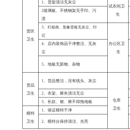
1、货架清洁无灰尘
试衣间卫
2玻璃板、不锈钢架无手印、污
生
渍
3、
灯箱画、形象背板无灰尘、印
货区
记
卫生
4、店内装饰品干净整洁、无灰
办公区卫
尘
生
5、地板无脏物、杂物
1、货品整洁，没有线头、灰尘
货品
卫生
2、衣架、裤夹清洁无尘
仓库
3、长款、裙、裤不得拖地板
卫生
1、保证模特干净
模特
卫生
2、模特台保持清洁、光亮