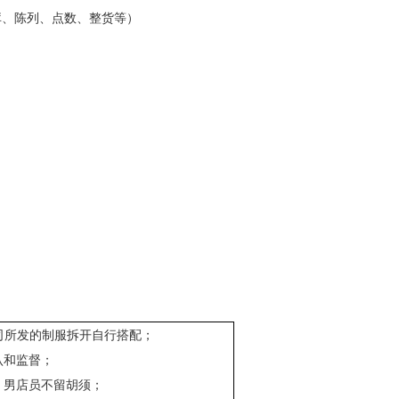
库、陈列、点数、整货等）
司所发的制服拆开自行搭配；
认和监督；
，男店员不留胡须；