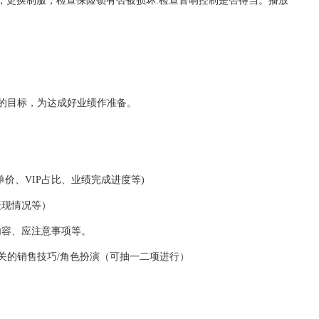
，更换制服，检查保险锁有否被损坏.
检查音响控制是否得当。播放
的目标，为达成好业绩作准备。
价、VIP占比、业绩完成进度等)
表现情况等）
内容、应注意事项等。
有关的销售技巧/角色扮演（可抽一二项进行）
。