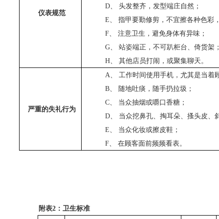
D、
头发整齐，发型端庄自然；
仪表规范
E、
指甲要勤修剪，不宜擦各种色彩
F、
注意卫生，避免身体有异味；
G、
站姿端正，不可趴柜台、倚货架
H、
其他店员打闹，或聚集聊天。
A、
工作时间使用手机，尤其是当着
B、
随地吐痰，随手扔拉圾；
C、
当众抽烟或嚼口香糖；
严重的失礼行为
D、
当众挖鼻孔、掏耳朵、搔头皮、
E、
当众化妆或擦皮鞋；
F、
在顾客面前频频看表。
附表2：卫生标准