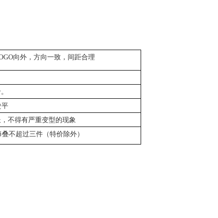
OGO向外，方向一致，间距合理
价。
烫平
长，不得有严重变型的现象
每叠不超过三件（特价除外）