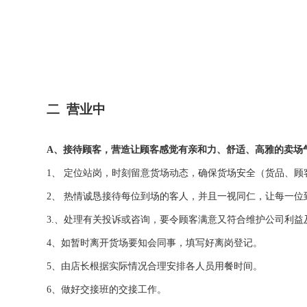
二 营业中
A、接待顾客，营造让顾客感觉有亲和力、舒适、高雅的卖场
1、
定位站岗，时刻留意货场动态，确保货场安全（货品、顾
2、
热情诚恳接待每位到场的客人，并且一视同仁，让每一位
3.、处理有关投诉或咨询，要令顾客满意又符合维护公司利益
4、如暂时离开货场要知会同事，填写好离岗登记。
5、由店长根据实际情况合理安排各人员用餐时间。
6、做好交接班的交接工作。