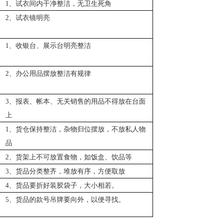
1、试衣间内干净整洁，无卫生死角
2、试衣镜明亮
1、收银台、展示台明亮整洁
2、办公用品摆放整洁有规律
3、报表、帐本、无关销售的用品不得放在台面
上
1、货仓保持整洁，杂物归位摆放，不放私人物
品
2、货架上不可放置食物，如饭盒、饮品等
3、货品分类整齐，堆放有序，方便取放
4、货品要折好装胶袋子，大小相若。
5、货品的款号吊牌要向外，以便寻找。