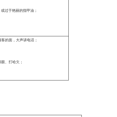
，或过于艳丽的指甲油；
；
顾客的面，大声讲电话；
斜眼、打哈欠；