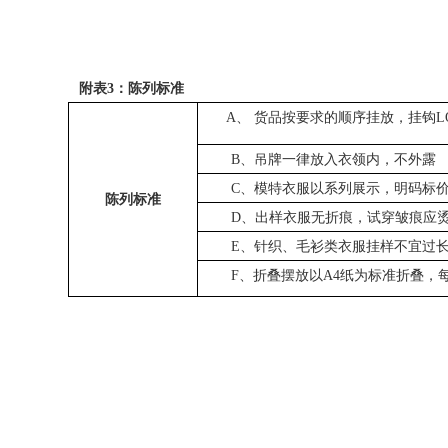
附表3：陈列标准
A、
货品按要求的顺序挂放，挂钩L
B、吊牌一律放入衣领内，不外露
C、模特衣服以系列展示，明码标
陈列标准
D、出样衣服无折痕，试穿皱痕应
E、针织、毛衫类衣服挂样不宜过
F、折叠摆放以A4纸为标准折叠，