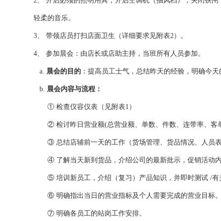
2、
开启必须的照明用具，开启空调机（抽风档），关闭铁闸
轻柔的音乐。
3、
带领店员打扫店面卫生（详细要求见附表2）。
4、
参加晨会：由店长或店助主持，当班所有人员参加。
a.
晨会的目的
：提高员工士气，总结昨天的经验，明确今天
b.
晨会内容与流程：
①
检查仪容仪表（见附表1）
②
检讨昨日营业额(总营业额、单数、件数、连带率、客单
③
总结店辅前一天的工作（货场管理、货品情况、人员
④
了解当天新到货品，介绍公司的最新批示，促销活动
⑤
培训新员工，
介绍（复习）产品知识，并即时测试 /
⑥
明确指出当日的营业指标及个人需要完成的营业目标
⑦
明确各员工的站岗工作安排。