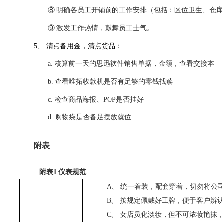
⑧
明确各员工开铺前的工作安排（包括：区位卫生、仓
⑨
激发工作热情，鼓舞员工士气。
5、
清点备用金，清点货品：
a.
核算前一天的
思迅软件
销售单据，金额，查看交接本
b.
查看唯拓收款机
是否有足够的零钱找赎
c.
检查商品海报、POP是否挂好
d.
购物袋是否备足摆放就位
附表
附表1 仪表规范
A、
统一着装，配套穿着，切勿将公
B、
按规定佩戴好工牌，便于客户辨
C、
女店员化淡妆，但不可浓妆艳抹