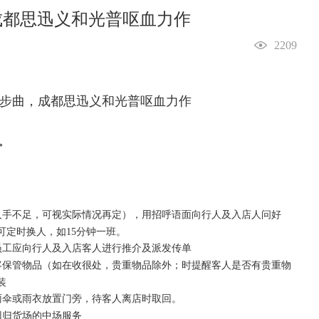
成都思迅义和光普呕血力作
2209
。
人手不足，可视实际情况再定），用招呼语面向行人及入店人问好
可定时换人，如15分钟一班。
员工应向行人及入店客人进行推介及派发传单
客保管物品（如在收很处，贵重物品除外；时提醒客人是否有贵重物
装
雨伞或雨衣放置门旁，待客人离店时取回。
回归货场的中场服务