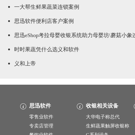
一大帮生鲜果蔬菜连锁案例
思迅软件便利店客户案例
思迅eShop考拉母婴收银系统助力母婴坊\蘑菇小
时时果蔬凭什么选义和软件
义和上帝
思迅软件
收银相关设备
零售业软件
大华电子称总代
专卖店管理
生鲜蔬果触屏收银称
餐饮业软件
G系列设备