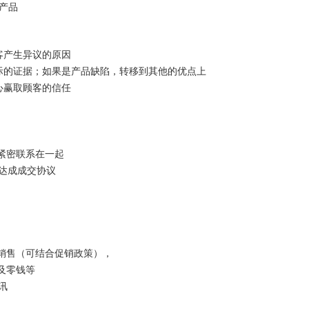
产品
客产生异议的原因
证据；如果是产品缺陷，转移到其他的优点上
赢取顾客的信任
紧密联系在一起
达成成交协议
销售（可结合促销政策），
及零钱等
讯