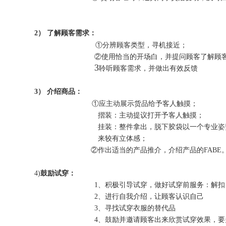
2）
了解顾客需求：
①分辨顾客类型，寻机接近；
②使用恰当的开场白，并提问顾客了解顾
3
聆听顾客需求，并做出有效反馈
3）
介绍商品：
①应主动展示货品给予客人触摸；
摺装：主动提议打开予客人触摸；
挂装：整件拿出，脱下胶袋以一个专业姿
来较有立体感；
②作出适当的产品推介，介绍产品的FABE
4)
鼓励试穿：
1、积极引导试穿，做好试穿前服务：解扣
2、进行自我介绍，让顾客认识自己
3、寻找试穿衣服的替代品
4、鼓励并邀请顾客出来欣赏试穿效果，