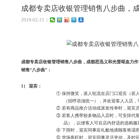
成都专卖店收银管理销售八步曲，
2018-02-15 |
成都专卖店收银管理销售八步曲，成都思迅义和光普呕血力作
销售“八步曲”：
1）
迎宾：
①
保持微笑，派人轮流在店门口迎宾（若
（招呼语须统一），并欢迎客人入店，
②
若有商品推介活动或派发传单时，迎宾
③
若客人携带较多物品入店时，可安排代
品），以便客人可在店内舒适的选购服
④
下雨时，迎宾同事应礼貌地请顾客将湿
⑤
货场客旺时，迎宾同事灵活变动，及时