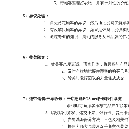
5、帮顾客整理好衣物，并有针对性的介绍
5）异议处理：
1、首先肯定顾客的异议，然后通过提问了解顾
2、有效解决顾客的异议：如果是怀疑，提供实际的
3、通过专业的知识、周到的服务及对品牌的信心
6）赞美顾客：
1、赞美要态度真诚、语言具体，将顾客与产品
2、及时有效地把握住顾客的购买信号
3、赞美时发挥团队的力量促成成交
7）连带销售/开单收银：开启思迅POS.net收银软件系统
1、收银时可向顾客推荐商品产生联带
2、唱收唱付并双手递交小票、银行卡、贵宾卡
3、告知洗涤保养方法、三包及相关咨
4、快速为顾客包装及双手递交包装袋