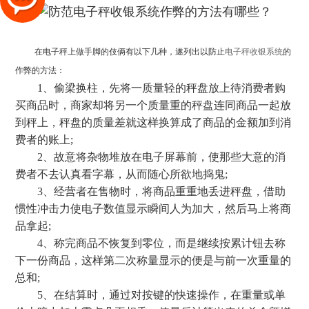
在电子秤上做手脚的伎俩有以下几种，遂列出以防止
电子秤收银系统
的
作弊的方法：
1、偷梁换柱，先将一质量轻的秤盘放上待消费者购
买商品时，商家却将另一个质量重的秤盘连同商品一起放
到秤上，秤盘的质量差就这样换算成了商品的金额加到消
费者的账上;
2、故意将杂物堆放在电子屏幕前，使那些大意的消
费者不去认真看字幕，从而随心所欲地捣鬼;
3、经营者在售物时，将商品重重地丢进秤盘，借助
惯性冲击力使电子数值显示瞬间人为加大，然后马上将商
品拿起;
4、称完商品不恢复到零位，而是继续按累计钮去称
下一份商品，这样第二次称量显示的便是与前一次重量的
总和;
5、在结算时，通过对按键的快速操作，在重量或单