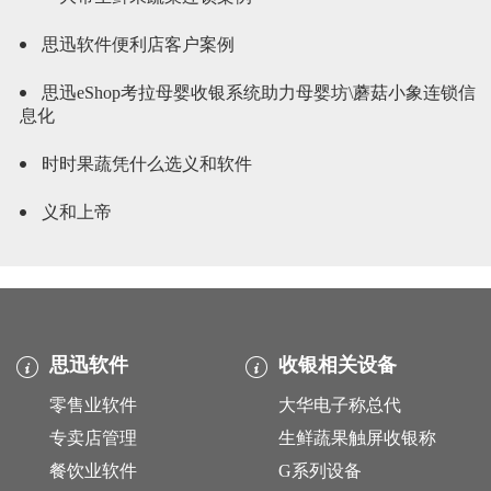
思迅软件便利店客户案例
思迅eShop考拉母婴收银系统助力母婴坊\蘑菇小象连锁信
息化
时时果蔬凭什么选义和软件
义和上帝
思迅软件
收银相关设备
零售业软件
大华电子称总代
专卖店管理
生鲜蔬果触屏收银称
餐饮业软件
G系列设备