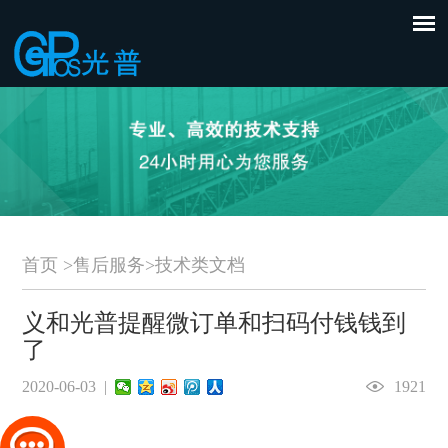
首页
>
售后服务
>
技术类文档
义和光普提醒微订单和扫码付钱钱到
了
2020-06-03 |
1921