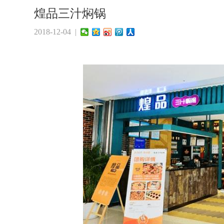
煌品三汁焖锅
2018-12-04 |