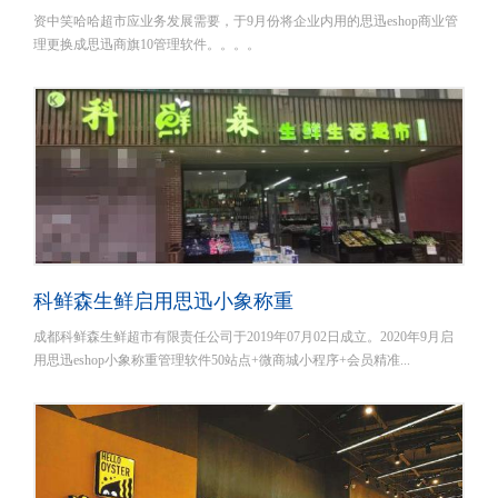
资中笑哈哈超市应业务发展需要，于9月份将企业内用的思迅eshop商业管
理更换成思迅商旗10管理软件。。。。
科鲜森生鲜启用思迅小象称重
成都科鲜森生鲜超市有限责任公司于2019年07月02日成立。2020年9月启
用思迅eshop小象称重管理软件50站点+微商城小程序+会员精准...