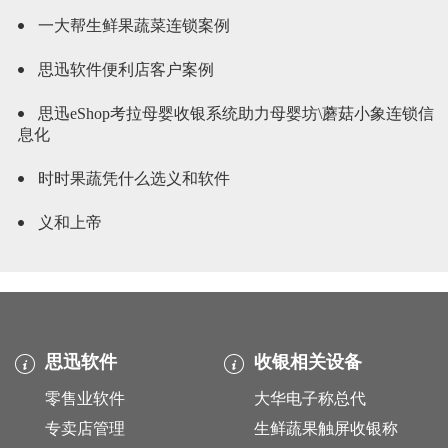
一大帮生鲜果蔬菜连锁案例
思迅软件便利店客户案例
思迅eShop考拉母婴收银系统助力母婴坊\蘑菇小象连锁信
息化
时时果蔬凭什么选义和软件
义和上帝
思迅软件
收银相关设备
零售业软件
大华电子称总代
专卖店管理
生鲜蔬果触屏收银称